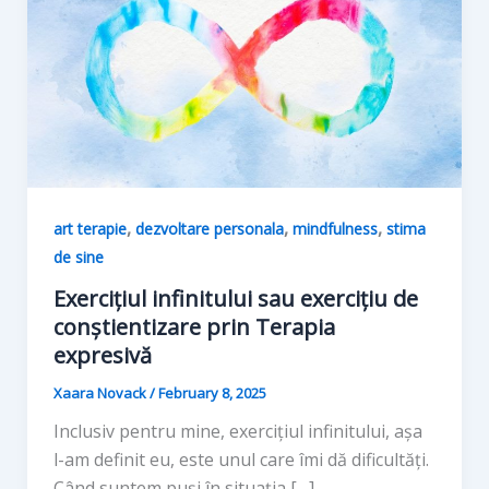
,
,
,
art terapie
dezvoltare personala
mindfulness
stima
de sine
Exercițiul infinitului sau exercițiu de
conștientizare prin Terapia
expresivă
Xaara Novack
/
February 8, 2025
Inclusiv pentru mine, exercițiul infinitului, așa
l-am definit eu, este unul care îmi dă dificultăți.
Când suntem puși în situația […]