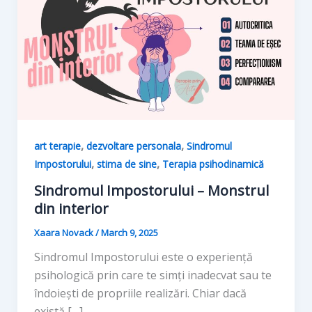
,
,
art terapie
dezvoltare personala
Sindromul
,
,
Impostorului
stima de sine
Terapia psihodinamică
Sindromul Impostorului – Monstrul
din interior
Xaara Novack
/
March 9, 2025
Sindromul Impostorului este o experiență
psihologică prin care te simți inadecvat sau te
îndoiești de propriile realizări. Chiar dacă
există […]