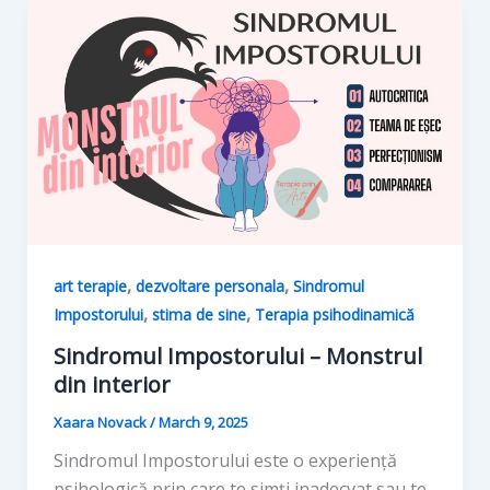
,
,
art terapie
dezvoltare personala
Sindromul
,
,
Impostorului
stima de sine
Terapia psihodinamică
Sindromul Impostorului – Monstrul
din interior
Xaara Novack
/
March 9, 2025
Sindromul Impostorului este o experiență
psihologică prin care te simți inadecvat sau te