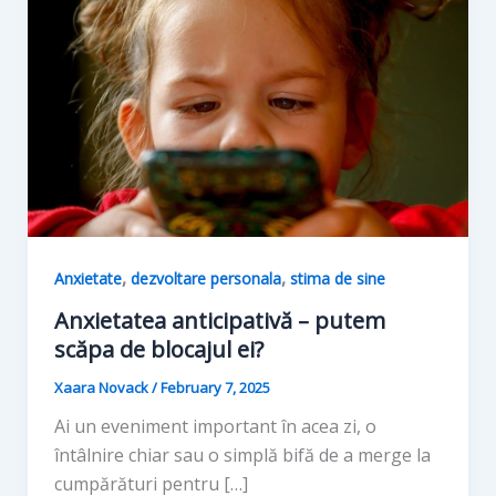
,
,
Anxietate
dezvoltare personala
stima de sine
Anxietatea anticipativă – putem
scăpa de blocajul ei?
Xaara Novack
/
February 7, 2025
Ai un eveniment important în acea zi, o
întâlnire chiar sau o simplă bifă de a merge la
cumpărături pentru […]