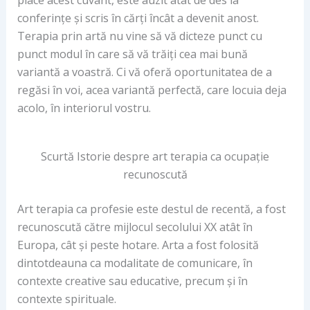
place acest cuvânt, este auzit atât de des la
conferințe și scris în cărți încât a devenit anost.
Terapia prin artă nu vine să vă dicteze punct cu
punct modul în care să vă trăiți cea mai bună
variantă a voastră. Ci vă oferă oportunitatea de a
regăsi în voi, acea variantă perfectă, care locuia deja
acolo, în interiorul vostru.
Scurtă Istorie despre art terapia ca ocupație
recunoscută
Art terapia ca profesie este destul de recentă, a fost
recunoscută către mijlocul secolului XX atât în
Europa, cât și peste hotare. Arta a fost folosită
dintotdeauna ca modalitate de comunicare, în
contexte creative sau educative, precum și în
contexte spirituale.