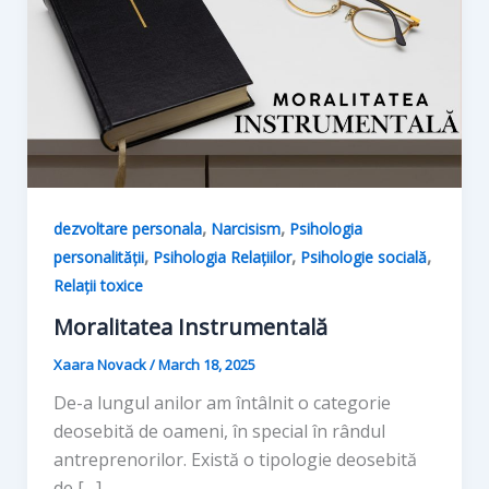
,
,
dezvoltare personala
Narcisism
Psihologia
,
,
,
personalității
Psihologia Relațiilor
Psihologie socială
Relații toxice
Moralitatea Instrumentală
Xaara Novack
/
March 18, 2025
De-a lungul anilor am întâlnit o categorie
deosebită de oameni, în special în rândul
antreprenorilor. Există o tipologie deosebită
de […]